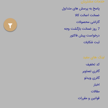
خدمات مشتریان
صندوق‌های مکانیکی سنتی
پاسخ به پرسش های متداول
اینها صندوق هایی هستند که فروش را از طریق اهرم ها و
ضمانت اصالت کالا
دنده های مکانیکی ثبت می کنند. در حالی که دیگر به طور
گارانتی محصولات
گسترده در محیط های خرده فروشی مدرن مورد استفاده قرار
7 روز ضمانت بازگشت وجه
درخواست پیش فاکتور
نمی گیرند، گهگاه در بازارهای خاص یا بعنوان دکور استفاده
ثبت شکایات
می شوند.
لینک های مفید
کد تخفیف
گالری تصاویر
گالری ویدئو
اخبار
مقالات
قوانین و مقررات