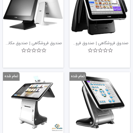
سنتی جای خود را به صندوق‌های الکترونیکی دادند. این
سیستم‌ها ویژگی‌های پیشرفته‌تری مانند رسیدهای مشخص،
ذخیره قیمت محصولات در حافظه و امکان اتصال به
دستگاه‌های خارجی را ارائه می‌کردند. اواخر دهه 1990 و
اوایل دهه 2000 با معرفی سیستم‌های POS رایانه‌ای که
صندوق فروشگاهی | صندوق فروشگاهی با صفحه لمسی POSBANK Imprex Prime | پوز اسکیل
صندوق فروشگاهی | صندوق مکانیزه فروش POSBANK APEXA GW | پوز فروشگاهی لمسی | پوز اسکیل
مدیریت موجودی، مدیریت ارتباط با مشتری (CRM) و
عملکردهای گزارش‌دهی دقیق را یکپارچه می‌کرد، تغییری
انقلابی را در صنعت نشان داد.
اجزای اصلی سیستم POS
1. مکانیسم های ورودی:
صندوق فروشگاهی از روش های
ورودی مختلفی برای ثبت تراکنش ها استفاده می کند. این
ها می توانند شامل ورودی های صفحه کلید فیزیکی، اسکنر
بارکد و صفحه نمایش لمسی در سیستم های پیشرفته تر
باشند. صفحه نمایش لمسی با دسترسی سریع به عملکردهای