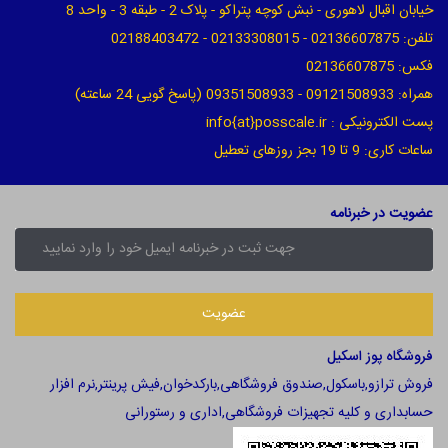
خیابان اقبال لاهوری - نبش کوچه پتراکو - پلاک 2 - طبقه 3 - واحد 8
تلفن: 02136607875 - 02133308015 - 02188403472
فکس: 02136607875
همراه: 09121508933 - 09351508933 (پاسخ گویی 24 ساعته)
پست الکترونیکی : info{at}posscale.ir
ساعات کاری: 9 تا 19 بجز روزهای تعطیل
عضویت در خبرنامه
فروشگاه پوز اسکیل
فروش ترازو,باسکول,صندوق فروشگاهی,بارکدخوان,فیش پرینتر,نرم افزار
حسابداری و کلیه تجهیزات فروشگاهی,اداری و رستورانی