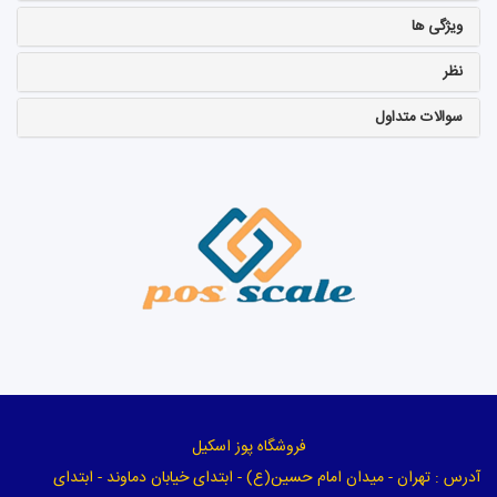
ویژگی ها
نظر
سوالات متداول
فروشگاه پوز اسکیل
آدرس : تهران - میدان امام حسین(ع) - ابتدای خیابان دماوند - ابتدای