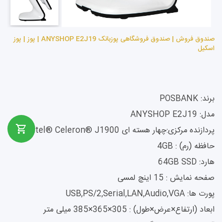
صندوق فروش | صندوق فروشگاهی پوزبانک ANYSHOP E2J19 | پوز | پوز
اسکیل
برند: POSBANK
مدل: ANYSHOP E2J19
پردازنده مرکزی:چهار هسته ای Intel® Celeron® J1900
حافظه (رم) : 4GB
هارد: 64GB SSD
صفحه نمایش : 15 اینچ لمسی
پورت ها: USB,PS/2,Serial,LAN,Audio,VGA
ابعاد (ارتفاع×عرض×طول) : 305×365×385 میلی متر