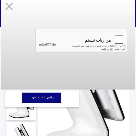
ثبت نام
به حساب کاربری خود وارد شوید
پنل کاربری
سابقه خرید
پیگیری سفارش
قوانین و
مقررات
صندوق فروشگاهی
صفحه نخست
صفحه نخست
صندوق فروش | صندوق فروشگاهی پوزبانک ANYSHOP E2J19 | پوز | پوز اسکیل
جمع هزینه خرید :
0 تومان
رفتن به سبد خرید