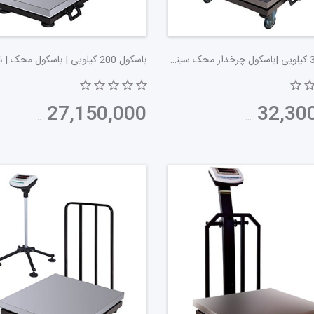
سب اندام خود نظارت دارند، بسیار مفید است.
باسکول 300 کیلویی |باسکول چرخدار محک سینی گالوانیزه mds13000
32,300,000
تومان
27,150,000
تومان