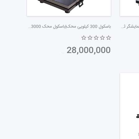
باسکول 200 کیلویی | باسکول محک | نمایشگر ثابت و سینی استیل
باسکول 300 کیلویی محک|باسکول محک 13000|ثابت و سینی گالوانیزه
28,000,000
تومان