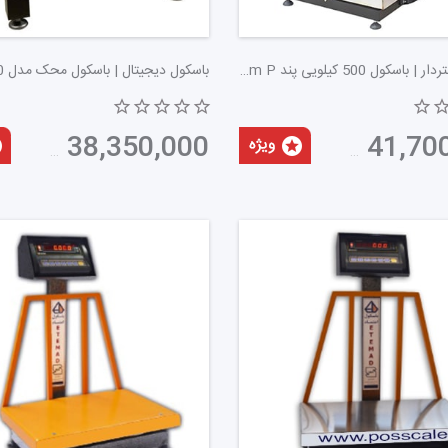
باسکول پرینتردار | باسکول 500 کیلویی پند PX9000 Storm P
41,700,000
تومان
38,350,000
تومان
ه کار می‌روند. این تجهیزات به‌ویژه در مغازه‌های کوچک و بزرگ، سوپرم