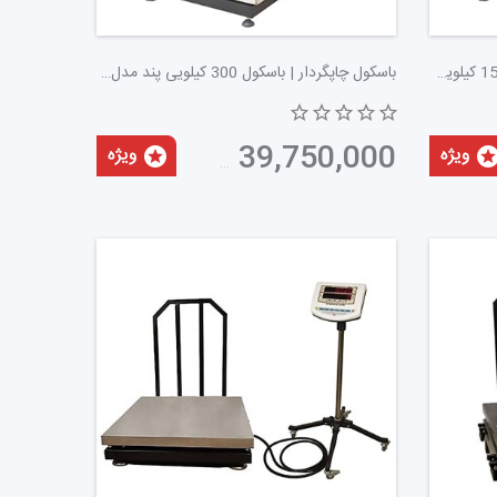
باسکول بارکد زن | قیمت باسکول پند 150 کیلویی PX9000 Storm P
باسکول چاپگردار | باسکول 300 کیلویی پند مدل PX9000 Storm P
 قابلیت اندازه‌گیری وزن‌های سنگین، در حوزه‌هایی
اد اولیه، محصولات نهایی و یا بارهای سنگین مورد
39,750,000
تومان
 مناسب با نیازهای خاص هر صنعت را فراهم می‌کند.
جهز شده‌اند که کارایی آن‌ها را افزایش می‌دهد.
هی که در خرید باسکول صنعتی انجام می‌شود، توجه به