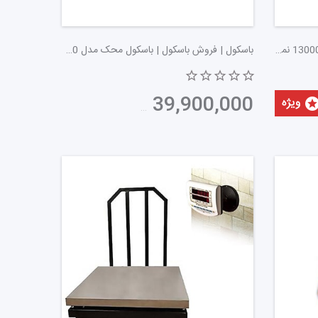
باسکول دیجیتال | باسکول محک مدل 13000 نمایشگر ثابت | باسکول 1 تن | باسکول 1.5 تن | پوز اسکیل
باسکول | فروش باسکول | باسکول محک مدل 13000 |باسکول یک تنی | انواع باسکول | باسکول متحرک | پوز اسکیل
39,900,000
تومان
ارکت‌ها و بازارهای میوه و تره‌بار کاربرد فراوانی