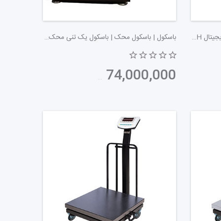
ت کالا را به مشتری و فروشنده نمایش می‌دهد.
باسکول اعتماد | باسکول 300 کیلویی دیجیتال 3000H | پوز اسکیل
باسکول | باسکول محک | باسکول یک تنی محک | باسکول محک 13000 | باسکول دیواری محک | پوز اسکیل
 قیمت جلوگیری می‌کند. در نهایت، این ابزارها به
‌کنند.
74,000,000
تومان