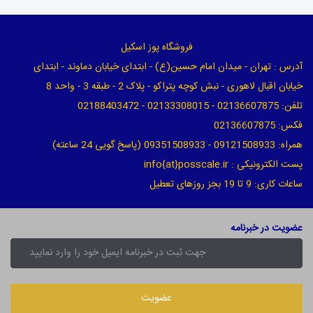
فروشگاه پوز اسکیل
آدرس : تهران - میدان امام حسین(ع) - ابتدای خیابان دماوند - ابتدای
خیابان اقبال لاهوری - نبش کوچه پتراکو - پلاک 2 - طبقه 3 - واحد 8
تلفن: 02136607875 - 02133308015 - 02188403472
فکس: 02136607875
همراه: 09121508933 - 09351508933 (پاسخ گویی 24 ساعته)
پست الکترونیکی : info{at}posscale.ir
ساعات کاری: 9 تا 19 بجز روزهای تعطیل
عضویت در خبرنامه