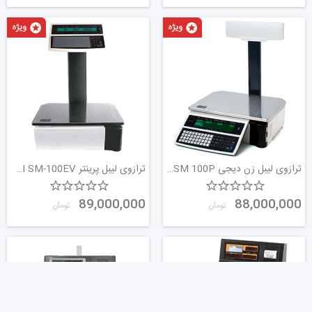
کارایی، دقت و اثربخشی عملیاتی فراهم می کند. درک
تاریخچه، مشخصات، انواع، ساختار و نگهداری آن،
فروشندگان را قادر می سازد تا عملکرد و کاربرد این دستگاه
های ضروری را در بازار مدرن به حداکثر برسانند.
ترازوی لیبل زن دیجی SM 100P | ترازو 30 کیلویی | نمایندگی ترازو دیجی | ترازوی بارکدزن | پوز اسکیل
ترازوی لیبل پرینتر DIGI SM-100EV |ترازو لیبل زن | ترازوی بارکد زن | ترازوی 30 کیلویی | پوز اسکیل
89,000,000
88,000,000
تومان
تومان