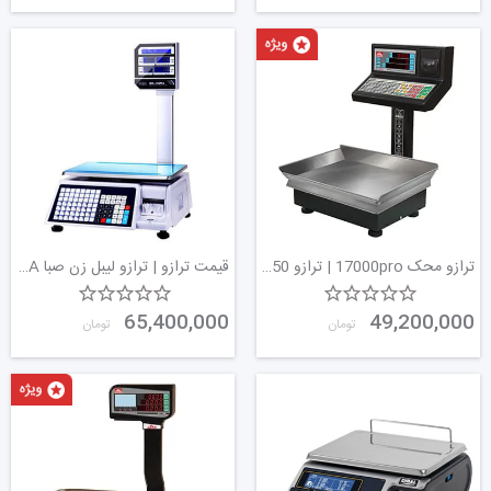
این عملکرد دوگانه با ساده‌سازی فرآیند توزین و
برچسب‌گذاری اقلام، کارکرد عملیاتی را در فروشگاه ها افزایش
می‌دهد.
ترازو محک 17000pro | ترازو 50 کیلویی حرفه ای با گزارش فروش
قیمت ترازو | ترازو لیبل زن صبا BCS-100PEA | پوز اسکیل
65,400,000
49,200,000
تومان
تومان