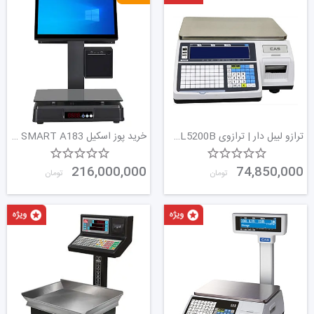
ترازو لیبل دار | ترازوی CAS CL5200B | ترازو بدون علمک
خرید پوز اسکیل SMART A183 ترازوی لمسی هوشمند بر پایه ویندوز
216,000,000
74,850,000
تومان
تومان