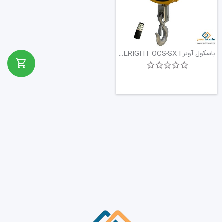
باسکول آویز | EVERIGHT OCS-SX | باسکول از 1 تا 10 تن | پوز اسکیل