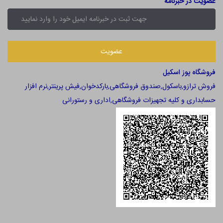
عضویت در خبرنامه
فروشگاه پوز اسکیل
فروش ترازو,باسکول,صندوق فروشگاهی,بارکدخوان,فیش پرینتر,نرم افزار
حسابداری و کلیه تجهیزات فروشگاهی,اداری و رستورانی