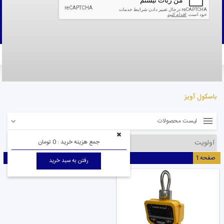
ثبت نام
به حساب کاربری خود وارد شوید
پنل کاربری
سابقه خرید
پیگیری سفارش
قوانین و
مقررات
لیست محصولات
صفحه نخست
صفحه نخست
باسکول آویز
لیست محصولات
جمع هزینه خرید :
0 تومان
صفحه
1
رفتن به سبد خرید