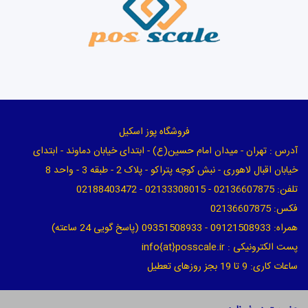
فروشگاه پوز اسکیل
آدرس : تهران - میدان امام حسین(ع) - ابتدای خیابان دماوند - ابتدای
خیابان اقبال لاهوری - نبش کوچه پتراکو - پلاک 2 - طبقه 3 - واحد 8
تلفن: 02136607875 - 02133308015 - 02188403472
فکس: 02136607875
همراه: 09121508933 - 09351508933 (پاسخ گویی 24 ساعته)
پست الکترونیکی : info{at}posscale.ir
ساعات کاری: 9 تا 19 بجز روزهای تعطیل