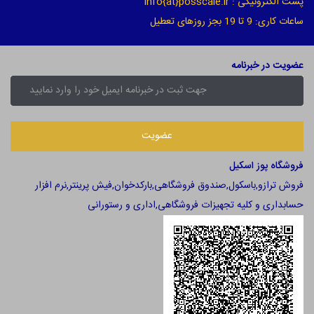
پست الکترونیکی : info{at}posscale.ir
ساعات کاری: 9 تا 19 بجز روزهای تعطیل
عضویت در خبرنامه
فروشگاه پوز اسکیل
فروش ترازو,باسکول,صندوق فروشگاهی,بارکدخوان,فیش پرینتر,نرم افزار
حسابداری و کلیه تجهیزات فروشگاهی,اداری و رستورانی