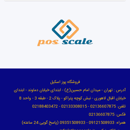
فروشگاه پوز اسکیل
آدرس : تهران - میدان امام حسین(ع) - ابتدای خیابان دماوند - ابتدای
خیابان اقبال لاهوری - نبش کوچه پتراکو - پلاک 2 - طبقه 3 - واحد 8
تلفن: 02136607875 - 02133308015 - 02188403472
فکس: 02136607875
همراه: 09121508933 - 09351508933 (پاسخ گویی 24 ساعته)