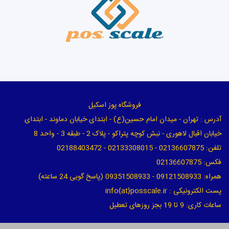
فروشگاه پوز اسکیل
آدرس : تهران - میدان امام حسین(ع) - ابتدای خیابان دماوند - ابتدای
خیابان اقبال لاهوری - نبش کوچه پتراکو - پلاک 2 - طبقه 3 - واحد 8
تلفن: 02136607875 - 02133308015 - 02188403472
فکس: 02136607875
همراه: 09121508933 - 09351508933 (پاسخ گویی 24 ساعته)
پست الکترونیکی : info{at}posscale.ir
ساعات کاری: 9 تا 19 بجز روزهای تعطیل