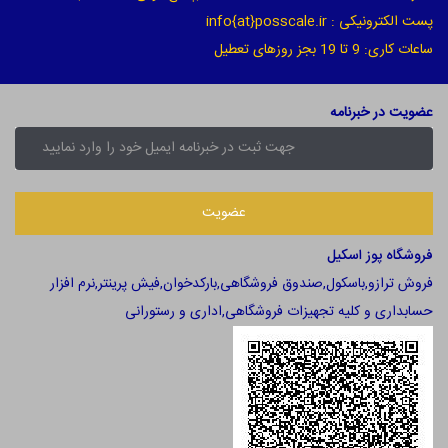
پست الکترونیکی : info{at}posscale.ir
ساعات کاری: 9 تا 19 بجز روزهای تعطیل
عضویت در خبرنامه
فروشگاه پوز اسکیل
فروش ترازو,باسکول,صندوق فروشگاهی,بارکدخوان,فیش پرینتر,نرم افزار
حسابداری و کلیه تجهیزات فروشگاهی,اداری و رستورانی