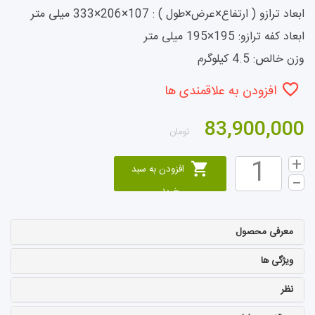
ابعاد ترازو ( ارتفاع×عرض×طول ) : 107×206×333 میلی متر
ابعاد کفه ترازو: 195×195 میلی متر
وزن خالص: 4.5 کیلوگرم
افزودن به علاقمندی ها
83,900,000
تومان
افزودن به سبد
خرید
معرفی محصول
ویژگی ها
نظر