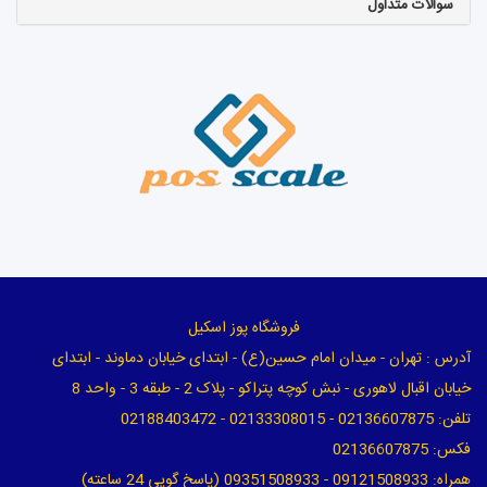
سوالات متداول
فروشگاه پوز اسکیل
آدرس : تهران - میدان امام حسین(ع) - ابتدای خیابان دماوند - ابتدای
خیابان اقبال لاهوری - نبش کوچه پتراکو - پلاک 2 - طبقه 3 - واحد 8
تلفن: 02136607875 - 02133308015 - 02188403472
فکس: 02136607875
همراه: 09121508933 - 09351508933 (پاسخ گویی 24 ساعته)